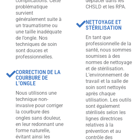
complications. Cette
déplacer dans les
problématique
CHSLD et les RPA.
survient
généralement suite à
NETTOYAGE ET
un traumatisme ou
STÉRILISATION
une taille inadéquate
En tant que
de l’ongle. Nos
professionnelle de la
techniques de soin
santé, nous sommes
sont douces et
soumises à des
professionnelles.
normes de nettoyage
et de stérilisation.
CORRECTION DE LA
L’environnement de
COURBURE DE
travail et la salle de
L’ONGLE
soin sont nettoyés
Nous utilisons une
après chaque
technique non-
utilisation. Les outils
invasive pour corriger
sont également
la courbure des
stérilisés selon les
ongles sans douleur,
lignes directrices
en leur redonnant une
relatives à la
forme naturelle,
prévention et au
évitant ainsi les
contrôle des