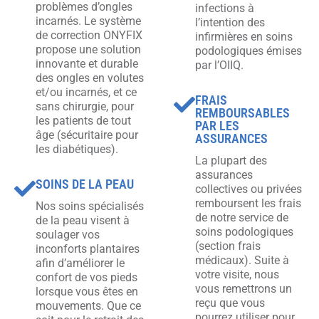
problèmes d’ongles
infections à
incarnés. Le système
l’intention des
de correction ONYFIX
infirmières en soins
propose une solution
podologiques émises
innovante et durable
par l’OIIQ.
des ongles en volutes
et/ou incarnés, et ce
FRAIS
sans chirurgie, pour
REMBOURSABLES
les patients de tout
PAR LES
âge (sécuritaire pour
ASSURANCES
les diabétiques).
La plupart des
assurances
SOINS DE LA PEAU
collectives ou privées
remboursent les frais
Nos soins spécialisés
de notre service de
de la peau visent à
soins podologiques
soulager vos
(section frais
inconforts plantaires
médicaux). Suite à
afin d’améliorer le
votre visite, nous
confort de vos pieds
vous remettrons un
lorsque vous êtes en
reçu que vous
mouvements. Que ce
pourrez utiliser pour